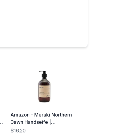
Amazon - Meraki Northern
ry
Dawn Handseife |
Zertifizierte Bio-Flüssigseife
$16.20
| Hochwertige Hautpflege in