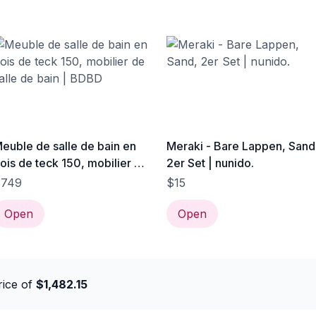
Bambusmatte
Badezimmermatte
Badvorleger Bamboo
euble de salle de bain en
Meraki - Bare Lappen, Sand
ois de teck 150, mobilier de
2er Set | nunido.
alle de bain | BDBD
$749
$15
Open
Open
rice of
$1,482.15