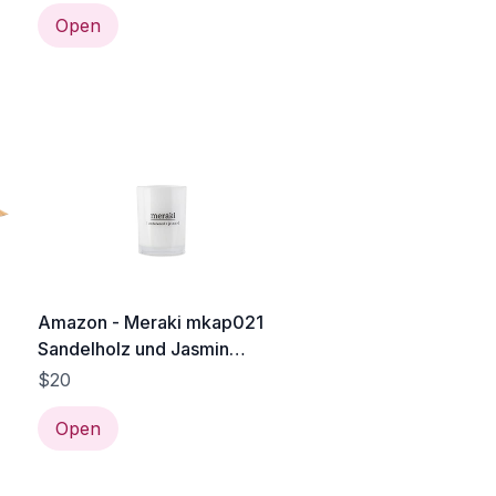
skandinavischem Design
Open
e
Amazon - Meraki mkap021
Sandelholz und Jasmin
z
Duftkerze, sojaöl, Large
$20
n
Open