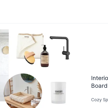
Inter
Board
Cozy Sp