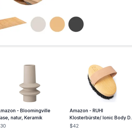
mazon - Bloomingville
Amazon - RUHI
ase, natur, Keramik
Klosterbürste/ Ionic Body D
Brush/ Energiebürste/
30
$42
Kupferbürste zur