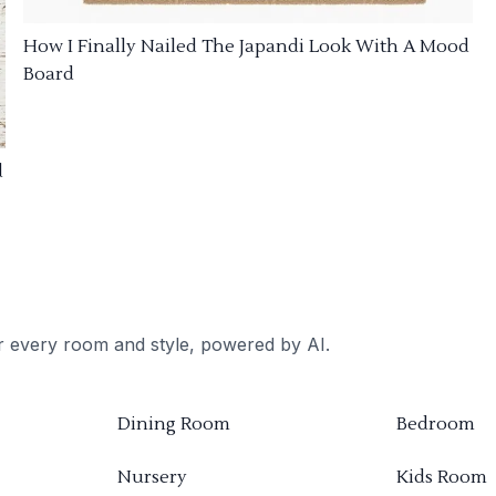
How I Finally Nailed The Japandi Look With A Mood
Board
d
or every room and style, powered by AI.
Dining Room
Bedroom
Nursery
Kids Room